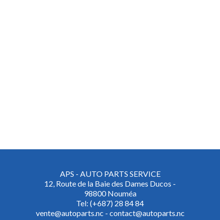
APS - AUTO PARTS SERVICE
12, Route de la Baie des Dames Ducos -
98800 Nouméa
Tel: (+687) 28 84 84
vente@autoparts.nc - contact@autoparts.nc